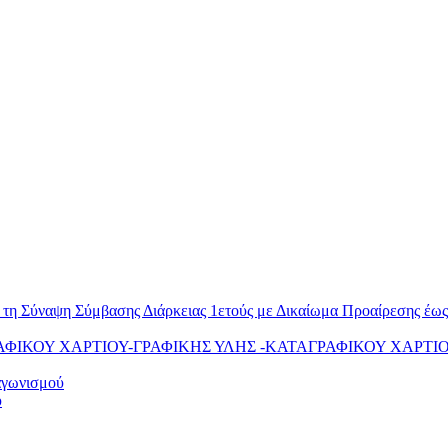
ια τη Σύναψη Σύμβασης Διάρκειας 1ετούς με Δικαίωμα Προαίρεσης έ
ΝΤΙΓΡΑΦΙΚΟΥ ΧΑΡΤΙΟΥ-ΓΡΑΦΙΚΗΣ ΥΛΗΣ -ΚΑΤΑΓΡΑΦΙΚΟΥ ΧΑΡΤ
αγωνισμού
ύ