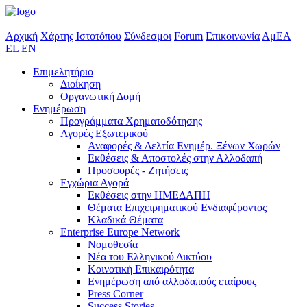
Αρχική
Χάρτης Ιστοτόπου
Σύνδεσμοι
Forum
Επικοινωνία
ΑμΕΑ
EL
EN
Επιμελητήριο
Διοίκηση
Οργανωτική Δομή
Ενημέρωση
Προγράμματα Χρηματοδότησης
Αγορές Εξωτερικού
Αναφορές & Δελτία Ενημέρ. Ξένων Χωρών
Εκθέσεις & Αποστολές στην Αλλοδαπή
Προσφορές - Ζητήσεις
Εγχώρια Αγορά
Εκθέσεις στην ΗΜΕΔΑΠΗ
Θέματα Επιχειρηματικού Ενδιαφέροντος
Κλαδικά Θέματα
Enterprise Europe Network
Νομοθεσία
Νέα του Ελληνικού Δικτύου
Κοινοτική Επικαιρότητα
Ενημέρωση από αλλοδαπούς εταίρους
Press Corner
Success Stories