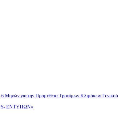
ως 6 Μηνών για την Προμήθεια Τροφίμων Κλιμάκων Γενικού
ΙΟΥ- ΕΝΤΥΠΩΝ»