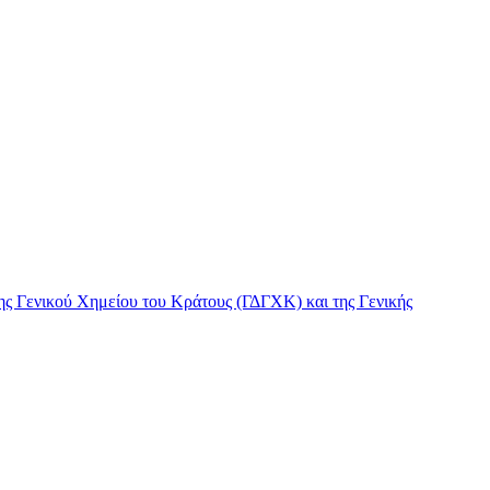
ς Γενικού Χημείου του Κράτους (ΓΔΓΧΚ) και της Γενικής