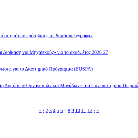
πί αιτημάτων πρόσβασης σε δημόσια έγγραφα»
Διοίκηση για Μηχανικούς» για το ακαδ. έτος 2026-27
νωσης για το Διαστημικό Πρόγραμμα (EUSPA)
η Δημόσιων Οργανισμών και Μονάδων» του Πανεπιστημίου Πειραιώς
«
‹
2
3
4
5
6
7
8
9
10
11
12
›
»