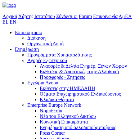
Αρχική
Χάρτης Ιστοτόπου
Σύνδεσμοι
Forum
Επικοινωνία
ΑμΕΑ
EL
EN
Επιμελητήριο
Διοίκηση
Οργανωτική Δομή
Ενημέρωση
Προγράμματα Χρηματοδότησης
Αγορές Εξωτερικού
Αναφορές & Δελτία Ενημέρ. Ξένων Χωρών
Εκθέσεις & Αποστολές στην Αλλοδαπή
Προσφορές - Ζητήσεις
Εγχώρια Αγορά
Εκθέσεις στην ΗΜΕΔΑΠΗ
Θέματα Επιχειρηματικού Ενδιαφέροντος
Κλαδικά Θέματα
Enterprise Europe Network
Νομοθεσία
Νέα του Ελληνικού Δικτύου
Κοινοτική Επικαιρότητα
Ενημέρωση από αλλοδαπούς εταίρους
Press Corner
Success Stories