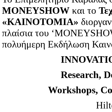
MONEYSHOW
και το
Τε
«ΚΑΙΝΟΤΟΜΙΑ»
διοργαν
πλαίσια του ‘MONEYSHO
πολυήμερη Εκδήλωση Καιν
INNOVATI
Research, D
Workshops, Con
Hil