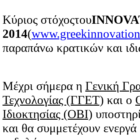
Κύριος στόχοςτου
INNOV
2014
(
www.greekinnovation
παραπάνω κρατικών και ιδ
Μέχρι σήμερα η
Γενική Γρ
Τεχνολογίας (ΓΓΕΤ)
και ο
Ιδιοκτησίας (ΟΒΙ)
υποστηρ
και θα συμμετέχουν ενεργά