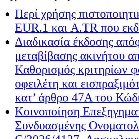
Περί χρήσης πιστοποιητ
EUR.1 και A.TR που εκδ
Διαδικασία έκδοσης από
μεταβίβασης ακινήτου απ
Καθορισμός κριτηρίων φ
οφειλέτη και εισπραξιμό
κατ’ άρθρο 47Α του Κώδ
Κοινοποίηση Επεξηγημα
Συνδυασμένης Ονοματολο