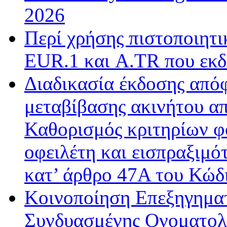
2026
Περί χρήσης πιστοποιητ
EUR.1 και A.TR που εκδ
Διαδικασία έκδοσης από
μεταβίβασης ακινήτου απ
Καθορισμός κριτηρίων φ
οφειλέτη και εισπραξιμό
κατ’ άρθρο 47Α του Κώδ
Κοινοποίηση Επεξηγημα
Συνδυασμένης Ονοματολο