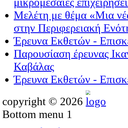
μικρομεσαίες επιχειρήσ
Μελέτη με θέμα «Μια νέα
στην Περιφερειακή Ενό
Έρευνα Εκθετών - Επι
Παρουσίαση έρευνας Ικα
Καβάλας
Έρευνα Εκθετών - Επι
copyright © 2026
Bottom menu 1