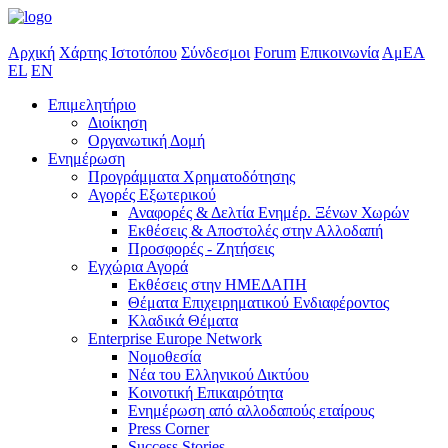
Αρχική
Χάρτης Ιστοτόπου
Σύνδεσμοι
Forum
Επικοινωνία
ΑμΕΑ
EL
EN
Επιμελητήριο
Διοίκηση
Οργανωτική Δομή
Ενημέρωση
Προγράμματα Χρηματοδότησης
Αγορές Εξωτερικού
Αναφορές & Δελτία Ενημέρ. Ξένων Χωρών
Εκθέσεις & Αποστολές στην Αλλοδαπή
Προσφορές - Ζητήσεις
Εγχώρια Αγορά
Εκθέσεις στην ΗΜΕΔΑΠΗ
Θέματα Επιχειρηματικού Ενδιαφέροντος
Κλαδικά Θέματα
Enterprise Europe Network
Νομοθεσία
Νέα του Ελληνικού Δικτύου
Κοινοτική Επικαιρότητα
Ενημέρωση από αλλοδαπούς εταίρους
Press Corner
Success Stories