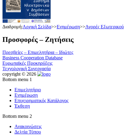
Διαδρομή:
Αρχική Σελίδα
>>
Ενημέρωση
>>
Αγορές Εξωτερικού
Προσφορές – Ζητήσεις
Πρεσβείες – Επιμελητήρια – Ιδιώτες
Business Cooperation Database
Ευρωπαϊκές Προκηρύξεις
Τεχνολογική Συνεργασία
copyright © 2026
Bottom menu 1
Επιμελητήριο
Ενημέρωση
Επιχειρηματικός Κατάλογος
Έκθεση
Bottom menu 2
Ανακοινώσεις
Δελτία Τύπου