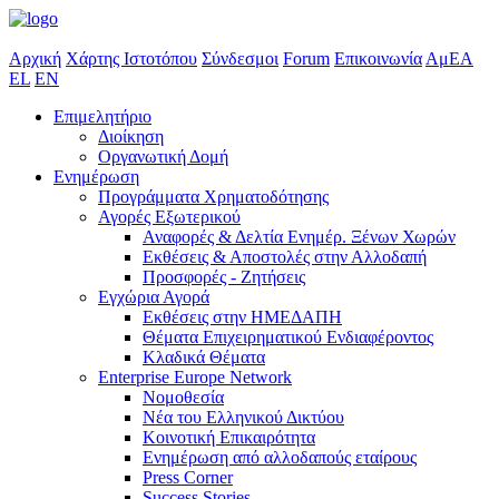
Αρχική
Χάρτης Ιστοτόπου
Σύνδεσμοι
Forum
Επικοινωνία
ΑμΕΑ
EL
EN
Επιμελητήριο
Διοίκηση
Οργανωτική Δομή
Ενημέρωση
Προγράμματα Χρηματοδότησης
Αγορές Εξωτερικού
Αναφορές & Δελτία Ενημέρ. Ξένων Χωρών
Εκθέσεις & Αποστολές στην Αλλοδαπή
Προσφορές - Ζητήσεις
Εγχώρια Αγορά
Εκθέσεις στην ΗΜΕΔΑΠΗ
Θέματα Επιχειρηματικού Ενδιαφέροντος
Κλαδικά Θέματα
Enterprise Europe Network
Νομοθεσία
Νέα του Ελληνικού Δικτύου
Κοινοτική Επικαιρότητα
Ενημέρωση από αλλοδαπούς εταίρους
Press Corner
Success Stories