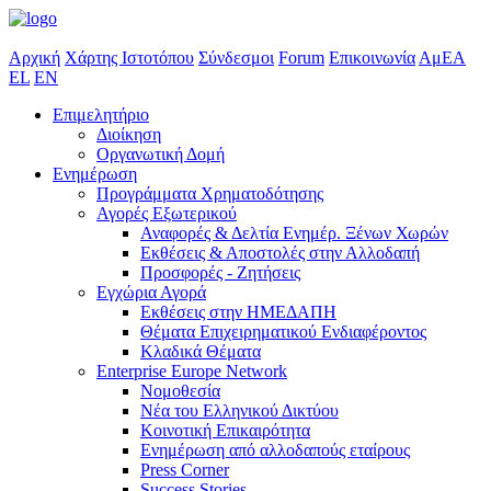
Αρχική
Χάρτης Ιστοτόπου
Σύνδεσμοι
Forum
Επικοινωνία
ΑμΕΑ
EL
EN
Επιμελητήριο
Διοίκηση
Οργανωτική Δομή
Ενημέρωση
Προγράμματα Χρηματοδότησης
Αγορές Εξωτερικού
Αναφορές & Δελτία Ενημέρ. Ξένων Χωρών
Εκθέσεις & Αποστολές στην Αλλοδαπή
Προσφορές - Ζητήσεις
Εγχώρια Αγορά
Εκθέσεις στην ΗΜΕΔΑΠΗ
Θέματα Επιχειρηματικού Ενδιαφέροντος
Κλαδικά Θέματα
Enterprise Europe Network
Νομοθεσία
Νέα του Ελληνικού Δικτύου
Κοινοτική Επικαιρότητα
Ενημέρωση από αλλοδαπούς εταίρους
Press Corner
Success Stories