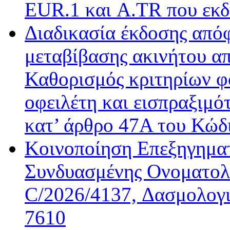
EUR.1 και A.TR που εκδ
Διαδικασία έκδοσης από
μεταβίβασης ακινήτου απ
Καθορισμός κριτηρίων φ
οφειλέτη και εισπραξιμό
κατ’ άρθρο 47Α του Κώδ
Κοινοποίηση Επεξηγημα
Συνδυασμένης Ονοματολο
C/2026/4137, Δασμολογι
7610