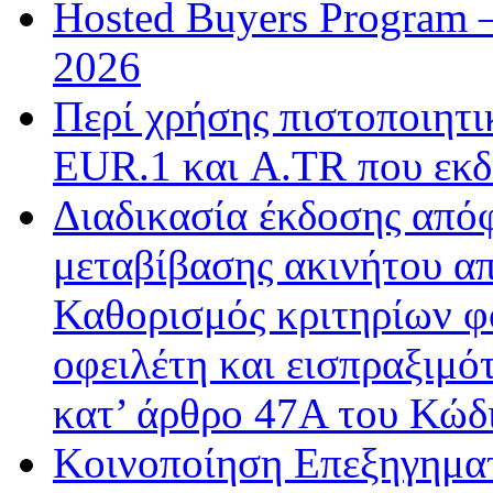
Hosted Buyers Program 
2026
Περί χρήσης πιστοποιητ
EUR.1 και A.TR που εκδ
Διαδικασία έκδοσης από
μεταβίβασης ακινήτου απ
Καθορισμός κριτηρίων φ
οφειλέτη και εισπραξιμό
κατ’ άρθρο 47Α του Κώδ
Κοινοποίηση Επεξηγημα