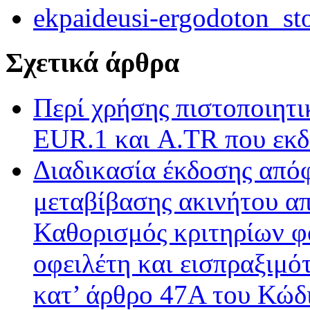
ekpaideusi-ergodoton_s
Σχετικά άρθρα
Περί χρήσης πιστοποιητ
EUR.1 και A.TR που εκδ
Διαδικασία έκδοσης από
μεταβίβασης ακινήτου απ
Καθορισμός κριτηρίων φ
οφειλέτη και εισπραξιμό
κατ’ άρθρο 47Α του Κώδ