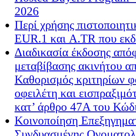
2026
Περί χρήσης πιστοποιητ
EUR.1 και A.TR που εκδ
Διαδικασία έκδοσης από
μεταβίβασης ακινήτου απ
Καθορισμός κριτηρίων φ
οφειλέτη και εισπραξιμό
κατ’ άρθρο 47Α του Κώδ
Κοινοποίηση Επεξηγημα
Συνδυασμένης Ονοματολο