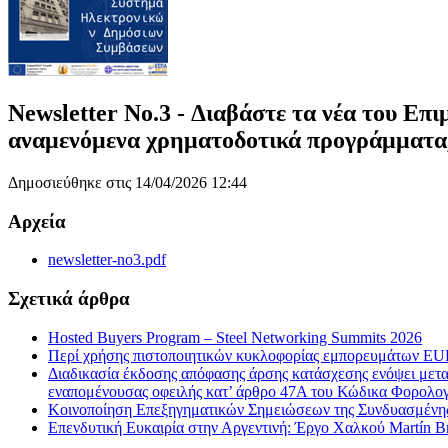
Newsletter No.3 - Διαβάστε τα νέα του Επ
αναμενόμενα χρηματοδοτικά προγράμματα,
Δημοσιεύθηκε στις 14/04/2026 12:44
Αρχεία
newsletter-no3.pdf
Σχετικά άρθρα
Hosted Buyers Program – Steel Networking Summits 2026
Περί χρήσης πιστοποιητικών κυκλοφορίας εμπορευμάτων EUR
Διαδικασία έκδοσης απόφασης άρσης κατάσχεσης ενόψει μεταβ
εναπομένουσας οφειλής κατ’ άρθρο 47Α του Κώδικα Φορολογ
Κοινοποίηση Επεξηγηματικών Σημειώσεων της Συνδυασμένης 
Επενδυτική Ευκαιρία στην Αργεντινή: Έργο Χαλκού Martín Br