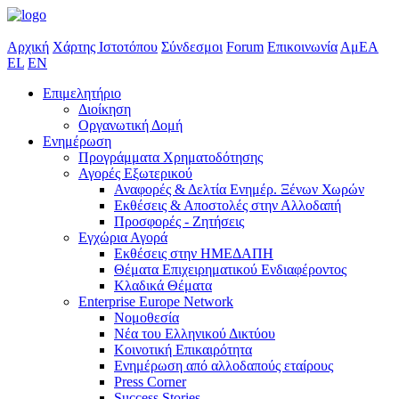
Αρχική
Χάρτης Ιστοτόπου
Σύνδεσμοι
Forum
Επικοινωνία
ΑμΕΑ
EL
EN
Επιμελητήριο
Διοίκηση
Οργανωτική Δομή
Ενημέρωση
Προγράμματα Χρηματοδότησης
Αγορές Εξωτερικού
Αναφορές & Δελτία Ενημέρ. Ξένων Χωρών
Εκθέσεις & Αποστολές στην Αλλοδαπή
Προσφορές - Ζητήσεις
Εγχώρια Αγορά
Εκθέσεις στην ΗΜΕΔΑΠΗ
Θέματα Επιχειρηματικού Ενδιαφέροντος
Κλαδικά Θέματα
Enterprise Europe Network
Νομοθεσία
Νέα του Ελληνικού Δικτύου
Κοινοτική Επικαιρότητα
Ενημέρωση από αλλοδαπούς εταίρους
Press Corner
Success Stories