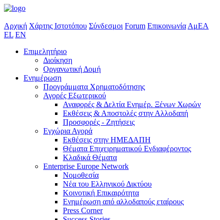
Αρχική
Χάρτης Ιστοτόπου
Σύνδεσμοι
Forum
Επικοινωνία
ΑμΕΑ
EL
EN
Επιμελητήριο
Διοίκηση
Οργανωτική Δομή
Ενημέρωση
Προγράμματα Χρηματοδότησης
Αγορές Εξωτερικού
Αναφορές & Δελτία Ενημέρ. Ξένων Χωρών
Εκθέσεις & Αποστολές στην Αλλοδαπή
Προσφορές - Ζητήσεις
Εγχώρια Αγορά
Εκθέσεις στην ΗΜΕΔΑΠΗ
Θέματα Επιχειρηματικού Ενδιαφέροντος
Κλαδικά Θέματα
Enterprise Europe Network
Νομοθεσία
Νέα του Ελληνικού Δικτύου
Κοινοτική Επικαιρότητα
Ενημέρωση από αλλοδαπούς εταίρους
Press Corner
Success Stories