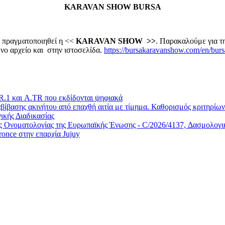
KARAVAN SHOW BURSA
 πραγματοποιηθεί η <<
KARAVAN
SHOW
>>
. Παρακαλούμε για 
νο αρχείο και στην ιστοσελίδα.
https://bursakaravanshow.com/en/bur
.1 και A.TR που εκδίδονται ψηφιακά
ίβασης ακινήτου από επαχθή αιτία με τίμημα. Καθορισμός κριτηρίων 
ικής Διαδικασίας
Ονοματολογίας της Ευρωπαϊκής Ένωσης - C/2026/4137, Δασμολογικέ
once στην επαρχία Jujuy