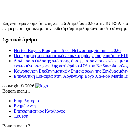
Σας ενημερώνουμε ότι στις 22 - 26 Απριλίου 2026 στην BURSA θα
ενημέρωση σχετικά με την έκθεση συμπεριλαμβάνεται στο συνημμέ
Σχετικά άρθρα
Hosted Buyers Program – Steel Networking Summits 2026
Περί χρήσης πιστοποιητικών κυκλοφορίας εμπορευμάτων EUR
Διαδικασία έκδοσης απόφασης άρσης κατάσχεσης ενόψει μεταβ
εναπομένουσας οφειλής κατ’ άρθρο 47Α του Κώδικα Φορολογ
Κοινοποίηση Επεξηγηματικών Σημειώσεων της Συνδυασμένης 
Επενδυτική Ευκαιρία στην Αργεντινή: Έργο Χαλκού Martín Br
copyright © 2026
Bottom menu 1
Επιμελητήριο
Ενημέρωση
Επιχειρηματικός Κατάλογος
Έκθεση
Bottom menu 2