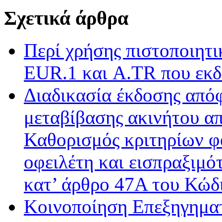
Σχετικά άρθρα
Περί χρήσης πιστοποιητ
EUR.1 και A.TR που εκδ
Διαδικασία έκδοσης από
μεταβίβασης ακινήτου απ
Καθορισμός κριτηρίων φ
οφειλέτη και εισπραξιμό
κατ’ άρθρο 47Α του Κώδ
Κοινοποίηση Επεξηγημα