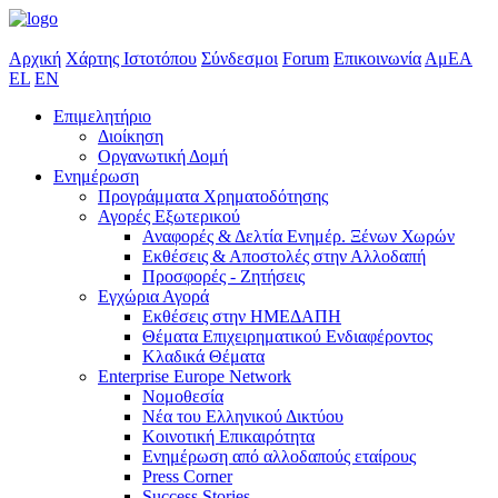
Αρχική
Χάρτης Ιστοτόπου
Σύνδεσμοι
Forum
Επικοινωνία
ΑμΕΑ
EL
EN
Επιμελητήριο
Διοίκηση
Οργανωτική Δομή
Ενημέρωση
Προγράμματα Χρηματοδότησης
Αγορές Εξωτερικού
Αναφορές & Δελτία Ενημέρ. Ξένων Χωρών
Εκθέσεις & Αποστολές στην Αλλοδαπή
Προσφορές - Ζητήσεις
Εγχώρια Αγορά
Εκθέσεις στην ΗΜΕΔΑΠΗ
Θέματα Επιχειρηματικού Ενδιαφέροντος
Κλαδικά Θέματα
Enterprise Europe Network
Νομοθεσία
Νέα του Ελληνικού Δικτύου
Κοινοτική Επικαιρότητα
Ενημέρωση από αλλοδαπούς εταίρους
Press Corner
Success Stories