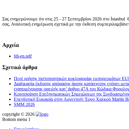
Σας ενημερώνουμε ότι στις 25 - 27 Σεπτεμβρίου 2026 στο İstanbul
σας. Αναλυτική ενημέρωση σχετικά με την έκθεση συμπεριλαμβάνετ
Αρχεία
fdi-en.pdf
Σχετικά άρθρα
Περί χρήσης πιστοποιητικών κυκλοφορίας εμπορευμάτων EUR
Διαδικασία έκδοσης απόφασης άρσης κατάσχεσης ενόψει μεταβ
εναπομένουσας οφειλής κατ’ άρθρο 47Α του Κώδικα Φορολογ
Κοινοποίηση Επεξηγηματικών Σημειώσεων της Συνδυασμένης 
Επενδυτική Ευκαιρία στην Αργεντινή: Έργο Χαλκού Martín Br
SMM 2026
copyright © 2026
Bottom menu 1