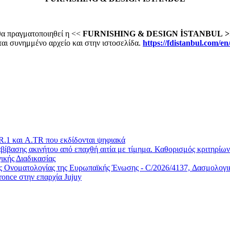
 θα πραγματοποιηθεί η <<
FURNISHING
& DESIGN İSTANBUL
>
αι συνημμένο αρχείο και στην ιστοσελίδα.
https://fdistanbul.com/en
.1 και A.TR που εκδίδονται ψηφιακά
ίβασης ακινήτου από επαχθή αιτία με τίμημα. Καθορισμός κριτηρίων 
ικής Διαδικασίας
Ονοματολογίας της Ευρωπαϊκής Ένωσης - C/2026/4137, Δασμολογικέ
once στην επαρχία Jujuy