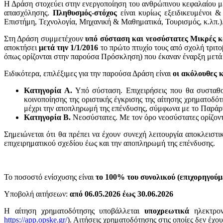
Η Δράση στοχεύει στην ενεργοποίηση του ανθρώπινου κεφαλαίου μ
απασχόλησης.
Πληθυσμός-στόχος
είναι κυρίως εξειδικευμένοι &
Επιστήμη, Τεχνολογία, Μηχανική & Μαθηματικά, Τουρισμός, κ.λπ.). 
Στη Δράση συμμετέχουν
υπό σύσταση και νεοσύστατες Μικρές 
αποκτήσει
μετά την 1/1/2016
το πρώτο πτυχίο τους από σχολή τριτο
όπως ορίζονται στην παρούσα Πρόσκληση) που έκαναν έναρξη μετά 
Ειδικότερα, επιλέξιμες για την παρούσα Δράση είναι
οι ακόλουθες 
Κατηγορία Α.
Υπό σύσταση. Επιχειρήσεις που θα συσταθο
κοινοποίησης της οριστικής έγκρισης της αίτησης χρηματοδό
μέχρι την αποπληρωμή της επένδυσης, σύμφωνα με το Π
Κατηγορία Β.
Νεοσύστατες. Με τον όρο νεοσύστατες ορίζοντα
Σημειώνεται ότι θα πρέπει να έχουν συνεχή λειτουργία αποκλειστ
επιχειρηματικού σχεδίου έως και την αποπληρωμή της επένδυσης.
Το ποσοστό ενίσχυσης είναι
το 100% του συνολικού
(επιχορηγούμ
Υποβολή αιτήσεων:
από 06.05.2026 έως 30.06.2026
Η αίτηση χρηματοδότησης υποβάλλεται
υποχρεωτικά
ηλεκτρο
https://app.opske.gr/
). Αιτήσεις χρηματοδότησης στις οποίες δεν 