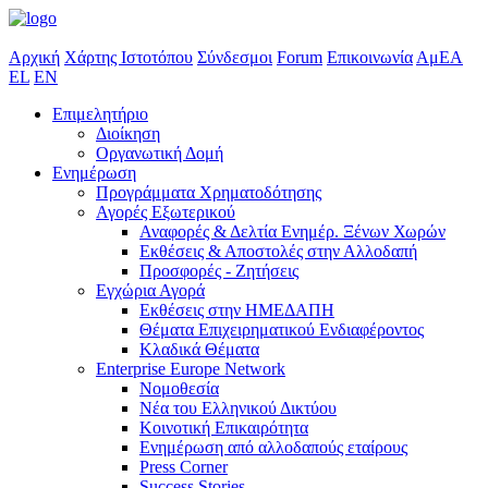
Αρχική
Χάρτης Ιστοτόπου
Σύνδεσμοι
Forum
Επικοινωνία
ΑμΕΑ
EL
EN
Επιμελητήριο
Διοίκηση
Οργανωτική Δομή
Ενημέρωση
Προγράμματα Χρηματοδότησης
Αγορές Εξωτερικού
Αναφορές & Δελτία Ενημέρ. Ξένων Χωρών
Εκθέσεις & Αποστολές στην Αλλοδαπή
Προσφορές - Ζητήσεις
Εγχώρια Αγορά
Εκθέσεις στην ΗΜΕΔΑΠΗ
Θέματα Επιχειρηματικού Ενδιαφέροντος
Κλαδικά Θέματα
Enterprise Europe Network
Νομοθεσία
Νέα του Ελληνικού Δικτύου
Κοινοτική Επικαιρότητα
Ενημέρωση από αλλοδαπούς εταίρους
Press Corner
Success Stories