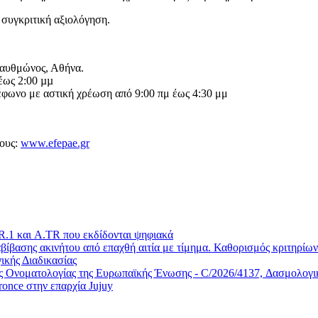
 συγκριτική αξιολόγηση.
λαυθμώνος, Αθήνα.
έως 2:00 µµ
φωνο με αστική χρέωση από 9:00 πμ έως 4:30 μμ
ους:
www.efepae.gr
.1 και A.TR που εκδίδονται ψηφιακά
ίβασης ακινήτου από επαχθή αιτία με τίμημα. Καθορισμός κριτηρίων 
ικής Διαδικασίας
Ονοματολογίας της Ευρωπαϊκής Ένωσης - C/2026/4137, Δασμολογικέ
once στην επαρχία Jujuy