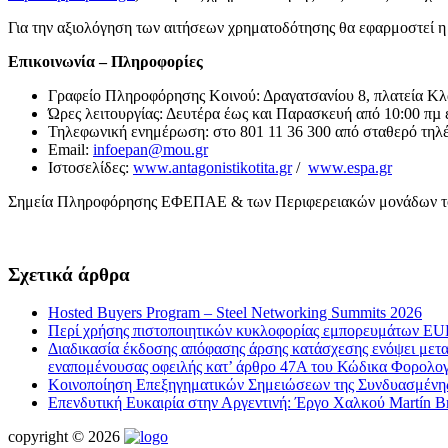
Για την αξιολόγηση των αιτήσεων χρηματοδότησης θα εφαρμοστεί η
Επικοινωνία – Πληροφορίες
Γραφείο Πληροφόρησης Κοινού: Δραγατσανίου 8, πλατεία Κ
Ώρες λειτουργίας: Δευτέρα έως και Παρασκευή από 10:00 πµ 
Τηλεφωνική ενημέρωση: στο 801 11 36 300 από σταθερό τηλέ
Εmail:
infoepan@mou.gr
Ιστοσελίδες:
www.antagonistikotita.gr
/
www.espa.gr
Σημεία Πληροφόρησης ΕΦΕΠΑΕ & των Περιφερειακών μονάδων τ
Σχετικά άρθρα
Hosted Buyers Program – Steel Networking Summits 2026
Περί χρήσης πιστοποιητικών κυκλοφορίας εμπορευμάτων EUR
Διαδικασία έκδοσης απόφασης άρσης κατάσχεσης ενόψει μεταβ
εναπομένουσας οφειλής κατ’ άρθρο 47Α του Κώδικα Φορολογ
Κοινοποίηση Επεξηγηματικών Σημειώσεων της Συνδυασμένης 
Επενδυτική Ευκαιρία στην Αργεντινή: Έργο Χαλκού Martín Br
copyright © 2026