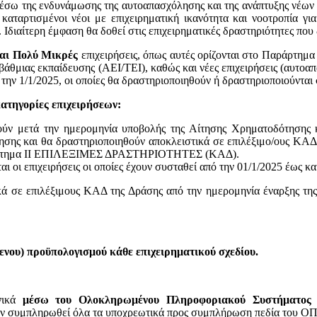
έσω της ενδυνάμωσης της αυτοαπασχόλησης και της ανάπτυξης νέων
 καταρτισμένοι νέοι με επιχειρηματική ικανότητα και νοοτροπία γ
Ιδιαίτερη έμφαση θα δοθεί στις επιχειρηματικές δραστηριότητες που
και Πολύ Μικρές
επιχειρήσεις, όπως αυτές ορίζονται στο Παράρτημ
βάθμιας εκπαίδευσης (ΑΕΙ/ΤΕΙ), καθώς και νέες επιχειρήσεις (αυτοα
την 1/1/2025, οι οποίες θα δραστηριοποιηθούν ή δραστηριοποιούντα
κατηγορίες επιχειρήσεων:
ύν μετά την ημερομηνία υποβολής της Αίτησης Χρηματοδότησης κ
τησης και θα δραστηριοποιηθούν αποκλειστικά σε επιλέξιμο/ους ΚΑΔ,
αράρτημα II EΠΙΛΕΞΙΜΕΣ ΔΡΑΣΤΗΡΙΟΤΗΤΕΣ (ΚΑΔ).
ι οι επιχειρήσεις οι οποίες έχουν συσταθεί από την 01/1/2025 έως 
ικά σε επιλέξιμους ΚΑΔ της Δράσης από την ημερομηνία έναρξης τη
ενου) προϋπολογισμού κάθε επιχειρηματικού σχεδίου.
νικά
μέσω του Ολοκληρωμένου Πληροφοριακού Συστήματος Δ
έχουν συμπληρωθεί όλα τα υποχρεωτικά προς συμπλήρωση πεδία του 