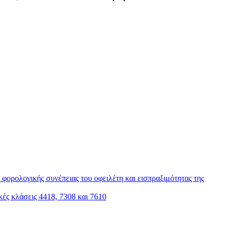
φορολογικής συνέπειας του οφειλέτη και εισπραξιμότητας της
ς κλάσεις 4418, 7308 και 7610