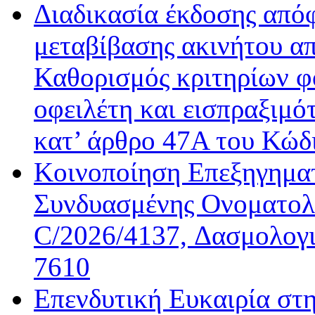
Διαδικασία έκδοσης από
μεταβίβασης ακινήτου απ
Καθορισμός κριτηρίων φ
οφειλέτη και εισπραξιμό
κατ’ άρθρο 47Α του Κώδ
Κοινοποίηση Επεξηγημα
Συνδυασμένης Ονοματολο
C/2026/4137, Δασμολογι
7610
Επενδυτική Ευκαιρία στ