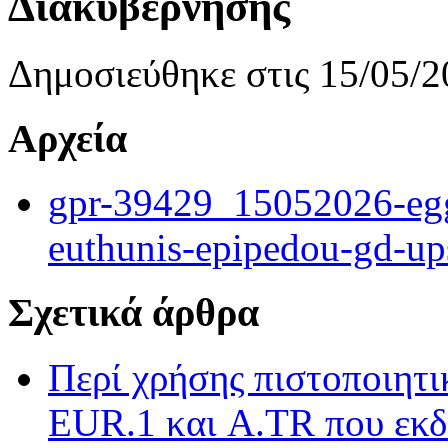
Διακυβέρνησης
Δημοσιεύθηκε στις 15/05/2
Αρχεία
gpr-39429_15052026-eggr
euthunis-epipedou-gd-ups
Σχετικά άρθρα
Περί χρήσης πιστοποιητ
EUR.1 και A.TR που εκδ