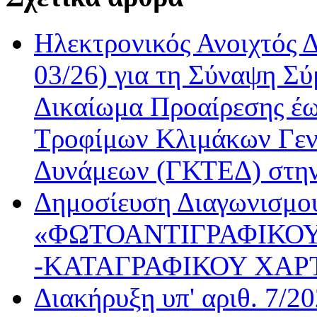
Ηλεκτρονικός Ανοιχτός 
03/26) για τη Σύναψη Σύ
Δικαίωμα Προαίρεσης έω
Τροφίμων Κλιμάκων Γεν
Δυνάμεων (ΓΚΤΕΔ) στη
Δημοσίευση Διαγωνισμού
«ΦΩΤΟΑΝΤΙΓΡΑΦΙΚΟΥ
-ΚΑΤΑΓΡΑΦΙΚΟΥ ΧΑΡ
Διακήρυξη υπ' αριθ. 7/2