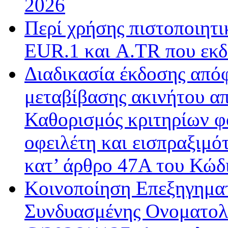
2026
Περί χρήσης πιστοποιητ
EUR.1 και A.TR που εκδ
Διαδικασία έκδοσης από
μεταβίβασης ακινήτου απ
Καθορισμός κριτηρίων φ
οφειλέτη και εισπραξιμό
κατ’ άρθρο 47Α του Κώδ
Κοινοποίηση Επεξηγημα
Συνδυασμένης Ονοματολο