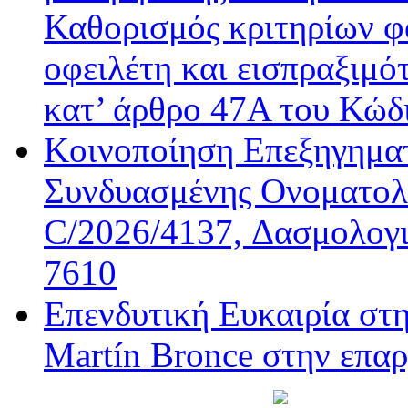
Καθορισμός κριτηρίων φ
οφειλέτη και εισπραξιμό
κατ’ άρθρο 47Α του Κώδ
Κοινοποίηση Επεξηγημα
Συνδυασμένης Ονοματολο
C/2026/4137, Δασμολογι
7610
Επενδυτική Ευκαιρία στ
Martín Bronce στην επαρ