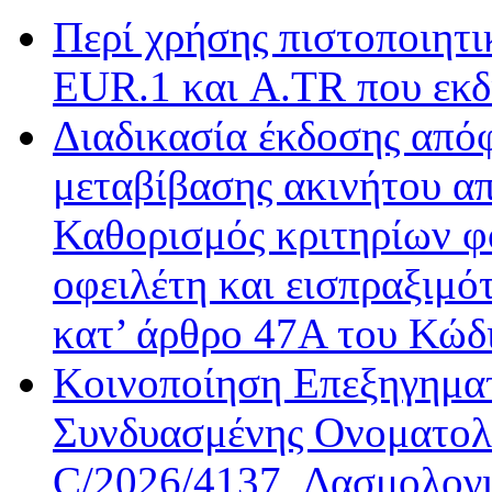
Περί χρήσης πιστοποιητ
EUR.1 και A.TR που εκδ
Διαδικασία έκδοσης από
μεταβίβασης ακινήτου απ
Καθορισμός κριτηρίων φ
οφειλέτη και εισπραξιμό
κατ’ άρθρο 47Α του Κώδ
Κοινοποίηση Επεξηγημα
Συνδυασμένης Ονοματολο
C/2026/4137, Δασμολογι