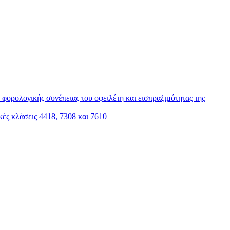
φορολογικής συνέπειας του οφειλέτη και εισπραξιμότητας της
ς κλάσεις 4418, 7308 και 7610