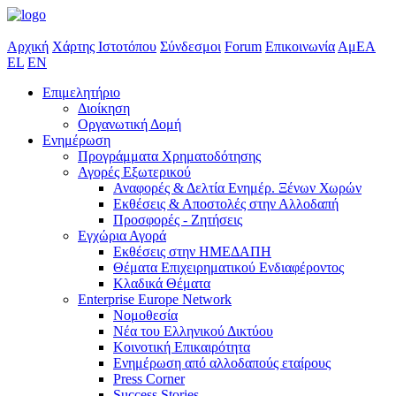
Αρχική
Χάρτης Ιστοτόπου
Σύνδεσμοι
Forum
Επικοινωνία
ΑμΕΑ
EL
EN
Επιμελητήριο
Διοίκηση
Οργανωτική Δομή
Ενημέρωση
Προγράμματα Χρηματοδότησης
Αγορές Εξωτερικού
Αναφορές & Δελτία Ενημέρ. Ξένων Χωρών
Εκθέσεις & Αποστολές στην Αλλοδαπή
Προσφορές - Ζητήσεις
Εγχώρια Αγορά
Εκθέσεις στην ΗΜΕΔΑΠΗ
Θέματα Επιχειρηματικού Ενδιαφέροντος
Κλαδικά Θέματα
Enterprise Europe Network
Νομοθεσία
Νέα του Ελληνικού Δικτύου
Κοινοτική Επικαιρότητα
Ενημέρωση από αλλοδαπούς εταίρους
Press Corner
Success Stories