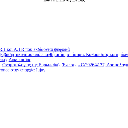
.1 και A.TR που εκδίδονται ψηφιακά
ίβασης ακινήτου από επαχθή αιτία με τίμημα. Καθορισμός κριτηρίων 
ικής Διαδικασίας
Ονοματολογίας της Ευρωπαϊκής Ένωσης - C/2026/4137, Δασμολογικέ
once στην επαρχία Jujuy