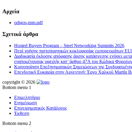
Αρχεία
odigos-rpm.pdf
Σχετικά άρθρα
Hosted Buyers Program – Steel Networking Summits 2026
Περί χρήσης πιστοποιητικών κυκλοφορίας εμπορευμάτων EUR
Διαδικασία έκδοσης απόφασης άρσης κατάσχεσης ενόψει μεταβ
εναπομένουσας οφειλής κατ’ άρθρο 47Α του Κώδικα Φορολογ
Κοινοποίηση Επεξηγηματικών Σημειώσεων της Συνδυασμένης 
Επενδυτική Ευκαιρία στην Αργεντινή: Έργο Χαλκού Martín Br
copyright © 2026
Bottom menu 1
Επιμελητήριο
Ενημέρωση
Επιχειρηματικός Κατάλογος
Έκθεση
Bottom menu 2