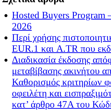
Hosted Buyers Program 
2026
Περί χρήσης πιστοποιητ
EUR.1 και A.TR που εκδ
Διαδικασία έκδοσης από
μεταβίβασης ακινήτου απ
Καθορισμός κριτηρίων φ
οφειλέτη και εισπραξιμό
κατ’ άρθρο 47Α του Κώδ