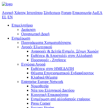
Αρχική
Χάρτης Ιστοτόπου
Σύνδεσμοι
Forum
Επικοινωνία
ΑμΕΑ
EL
EN
Επιμελητήριο
Διοίκηση
Οργανωτική Δομή
Ενημέρωση
Προγράμματα Χρηματοδότησης
Αγορές Εξωτερικού
Αναφορές & Δελτία Ενημέρ. Ξένων Χωρών
Εκθέσεις & Αποστολές στην Αλλοδαπή
Προσφορές - Ζητήσεις
Εγχώρια Αγορά
Εκθέσεις στην ΗΜΕΔΑΠΗ
Θέματα Επιχειρηματικού Ενδιαφέροντος
Κλαδικά Θέματα
Enterprise Europe Network
Νομοθεσία
Νέα του Ελληνικού Δικτύου
Κοινοτική Επικαιρότητα
Ενημέρωση από αλλοδαπούς εταίρους
Press Corner
Success Stories