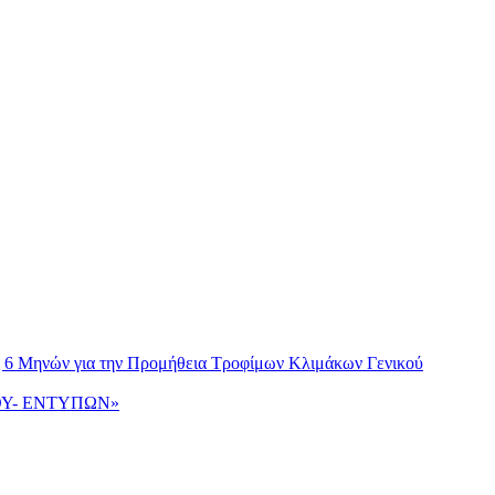
ως 6 Μηνών για την Προμήθεια Τροφίμων Κλιμάκων Γενικού
ΙΟΥ- ΕΝΤΥΠΩΝ»