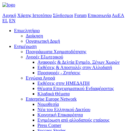
Αρχική
Χάρτης Ιστοτόπου
Σύνδεσμοι
Forum
Επικοινωνία
ΑμΕΑ
EL
EN
Επιμελητήριο
Διοίκηση
Οργανωτική Δομή
Ενημέρωση
Προγράμματα Χρηματοδότησης
Αγορές Εξωτερικού
Αναφορές & Δελτία Ενημέρ. Ξένων Χωρών
Εκθέσεις & Αποστολές στην Αλλοδαπή
Προσφορές - Ζητήσεις
Εγχώρια Αγορά
Εκθέσεις στην ΗΜΕΔΑΠΗ
Θέματα Επιχειρηματικού Ενδιαφέροντος
Κλαδικά Θέματα
Enterprise Europe Network
Νομοθεσία
Νέα του Ελληνικού Δικτύου
Κοινοτική Επικαιρότητα
Ενημέρωση από αλλοδαπούς εταίρους
Press Corner
Success Stories