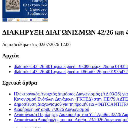
ΔΙΑΚΗΡΥΞΗ ΔΙΑΓΩΝΙΣΜΩΝ 42/26 και 43
Δημοσιεύθηκε στις 02/07/2026 12:06
Αρχεία
diakiruksi-42_26-401-gsna-signed_-9k096-psgz_26proc01935
diakiruksi-43_26-401-gsna-signed-ruk86-ut0_26proc01935472
Σχετικά άρθρα
Ηλεκτρονικός Ανοιχτός Δημόσιος Διαγωνισμός (ΑΔ 03/26) γ
Κανονισμού Ενόπλων Δυνάμεων (ΓΚΤΕΔ) στην ΠΕ/79 ΑΔΤΕ
Δημοσίευση Διαγωνισμού για τη προμήθεια «ΦΩΤΟΑ
Διακήρυξη υπ' αριθ. 7/2026 Διαγωνισμού
Ανακοίνωση Περίληψης Διακήρυξης του Υπ΄ Αριθμ: 32/26 Δι
Ανακοίνωση Διακήρυξης του υπ΄ Αριθμ. 23/2026 Διαγωνισμο