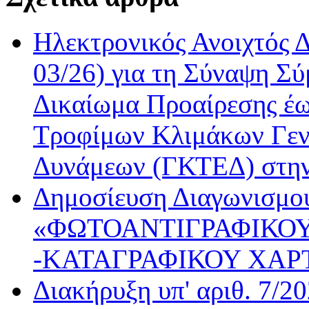
Ηλεκτρονικός Ανοιχτός 
03/26) για τη Σύναψη Σύ
Δικαίωμα Προαίρεσης έω
Τροφίμων Κλιμάκων Γεν
Δυνάμεων (ΓΚΤΕΔ) στη
Δημοσίευση Διαγωνισμού
«ΦΩΤΟΑΝΤΙΓΡΑΦΙΚΟΥ
-ΚΑΤΑΓΡΑΦΙΚΟΥ ΧΑΡ
Διακήρυξη υπ' αριθ. 7/2