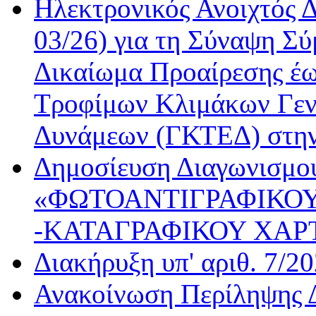
Ηλεκτρονικός Ανοιχτός 
03/26) για τη Σύναψη Σύ
Δικαίωμα Προαίρεσης έω
Τροφίμων Κλιμάκων Γεν
Δυνάμεων (ΓΚΤΕΔ) στη
Δημοσίευση Διαγωνισμού
«ΦΩΤΟΑΝΤΙΓΡΑΦΙΚΟΥ
-ΚΑΤΑΓΡΑΦΙΚΟΥ ΧΑΡ
Διακήρυξη υπ' αριθ. 7/2
Ανακοίνωση Περίληψης Δ