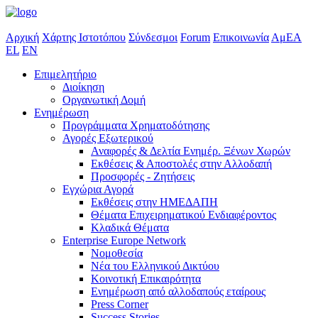
Αρχική
Χάρτης Ιστοτόπου
Σύνδεσμοι
Forum
Επικοινωνία
ΑμΕΑ
EL
EN
Επιμελητήριο
Διοίκηση
Οργανωτική Δομή
Ενημέρωση
Προγράμματα Χρηματοδότησης
Αγορές Εξωτερικού
Αναφορές & Δελτία Ενημέρ. Ξένων Χωρών
Εκθέσεις & Αποστολές στην Αλλοδαπή
Προσφορές - Ζητήσεις
Εγχώρια Αγορά
Εκθέσεις στην ΗΜΕΔΑΠΗ
Θέματα Επιχειρηματικού Ενδιαφέροντος
Κλαδικά Θέματα
Enterprise Europe Network
Νομοθεσία
Νέα του Ελληνικού Δικτύου
Κοινοτική Επικαιρότητα
Ενημέρωση από αλλοδαπούς εταίρους
Press Corner
Success Stories