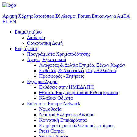
Αρχική
Χάρτης Ιστοτόπου
Σύνδεσμοι
Forum
Επικοινωνία
ΑμΕΑ
EL
EN
Επιμελητήριο
Διοίκηση
Οργανωτική Δομή
Ενημέρωση
Προγράμματα Χρηματοδότησης
Αγορές Εξωτερικού
Αναφορές & Δελτία Ενημέρ. Ξένων Χωρών
Εκθέσεις & Αποστολές στην Αλλοδαπή
Προσφορές - Ζητήσεις
Εγχώρια Αγορά
Εκθέσεις στην ΗΜΕΔΑΠΗ
Θέματα Επιχειρηματικού Ενδιαφέροντος
Κλαδικά Θέματα
Enterprise Europe Network
Νομοθεσία
Νέα του Ελληνικού Δικτύου
Κοινοτική Επικαιρότητα
Ενημέρωση από αλλοδαπούς εταίρους
Press Corner
Success Stories