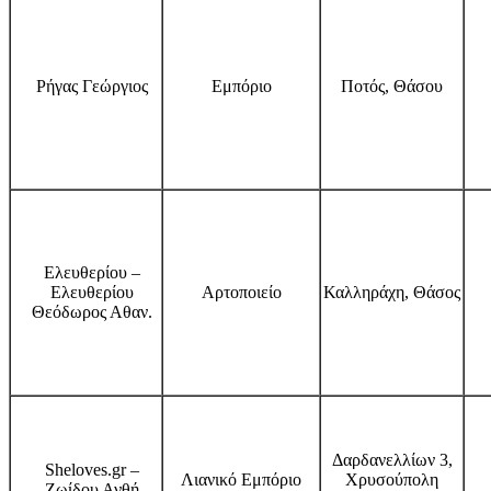
Ρήγας Γεώργιος
Εμπόριο
Ποτός, Θάσου
Ελευθερίου –
Ελευθερίου
Αρτοποιείο
Καλληράχη, Θάσος
Θεόδωρος Αθαν.
Δαρδανελλίων 3,
Sheloves.gr –
Λιανικό Εμπόριο
Χρυσούπολη
Ζωίδου Ανθή