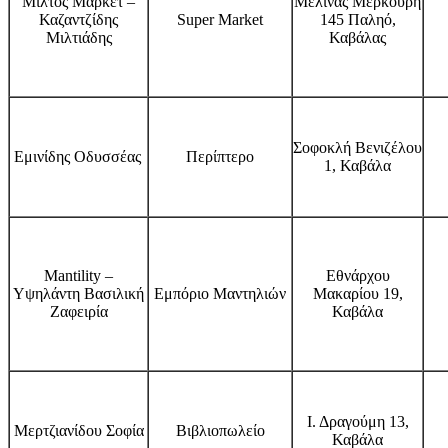
Μίλτος Μάρκετ –
Μελίνας Μερκούρη
Καζαντζίδης
Super Market
145 Παληό,
Μιλτιάδης
Καβάλας
Σοφοκλή Βενιζέλου
Εμινίδης Οδυσσέας
Περίπτερο
1, Καβάλα
Mantility –
Εθνάρχου
Υψηλάντη Βασιλική
Εμπόριο Μαντηλιών
Μακαρίου 19,
Ζαφειρία
Καβάλα
Ι. Δραγούμη 13,
Μερτζιανίδου Σοφία
Βιβλιοπωλείο
Καβάλα