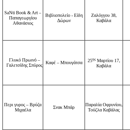
SaNti Book & Art –
Βιβλιοπολείο - Είδη
Ζαλόγγου 38,
Παπαγεωργίου
Δώρων
Καβάλα
Αθανάσιος
ης
Γλυκό Πρωινό –
25
Μαρτίου 17,
Καφέ – Μπουγάτσα
Γαλετσίδης Σπύρος
Καβάλα
Περι γυρος – Βρύζα
Παραλία Οφρυνίου,
Σνακ Μπάρ
Μιχαέλα
Τούζλα Καβάλας