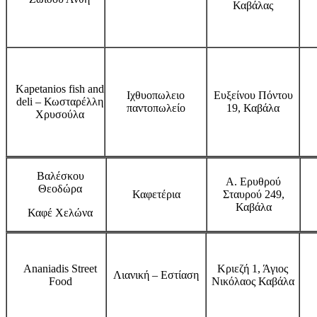
Καβάλας
Kapetanios fish and
Ιχθυοπωλειο
Ευξείνου Πόντου
deli – Κωσταρέλλη
παντοπωλείο
19, Καβάλα
Χρυσούλα
Βαλέσκου
Α. Ερυθρού
Θεοδώρα
Καφετέρια
Σταυρού 249,
Καβάλα
Καφέ Χελώνα
Ananiadis Street
Κριεζή 1, Άγιος
Λιανική – Εστίαση
Food
Νικόλαος Καβάλα