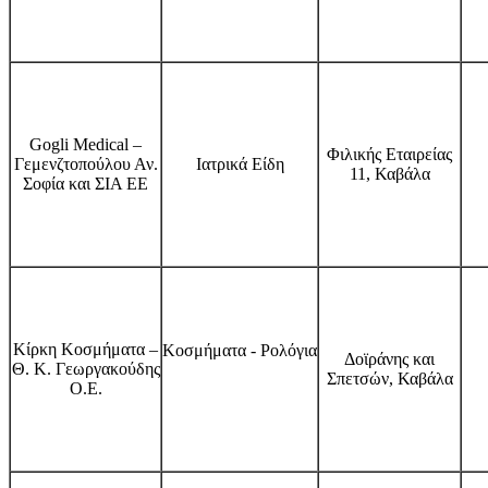
Gogli Medical –
Φιλικής Εταιρείας
Γεμενζτοπούλου Αν.
Ιατρικά Είδη
11, Καβάλα
Σοφία και ΣΙΑ ΕΕ
Κίρκη Κοσμήματα –
Κοσμήματα - Ρολόγια
Δοϊράνης και
Θ. Κ. Γεωργακούδης
Σπετσών, Καβάλα
Ο.Ε.