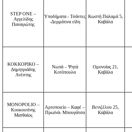
STEP ONE –
Υποδήματα - Τσάντες
Κωστή Παλαμά 5,
Αγγελίδης
-Δερμάτινα είδη
Καβάλα
Παναγιώτης
ΚΟΚΚΟΡΙΚΟ –
Νωπά – Ψητά
Ομονοίας 21,
Δημητριάδης
Κοτόπουλα
Καβάλα
Ανέστης
MONOPOLIO –
Αρτοποιείο – Καφέ –
Βενιζέλου 25,
Κουκουτίνης
Πρωϊνά- Μπουγάτσα
Καβάλα
Ματθαίος