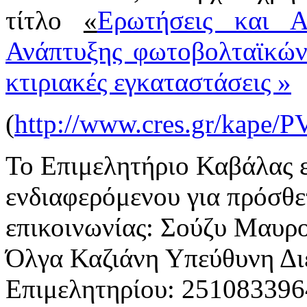
τίτλο
«
Ερωτήσεις και Α
Ανάπτυξης φωτοβολταϊκών
κτιριακές εγκαταστάσεις »
(
http://www.cres.gr/kape/
Το Επιμελητήριο Καβάλας ε
ενδιαφερόμενου για πρόσθε
επικοινωνίας: Σούζυ Μαυρο
Όλγα Καζιάνη Υπεύθυνη Διε
Επιμελητηρίου: 251083396