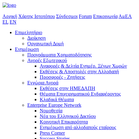
Αρχική
Χάρτης Ιστοτόπου
Σύνδεσμοι
Forum
Επικοινωνία
ΑμΕΑ
EL
EN
Επιμελητήριο
Διοίκηση
Οργανωτική Δομή
Ενημέρωση
Προγράμματα Χρηματοδότησης
Αγορές Εξωτερικού
Αναφορές & Δελτία Ενημέρ. Ξένων Χωρών
Εκθέσεις & Αποστολές στην Αλλοδαπή
Προσφορές - Ζητήσεις
Εγχώρια Αγορά
Εκθέσεις στην ΗΜΕΔΑΠΗ
Θέματα Επιχειρηματικού Ενδιαφέροντος
Κλαδικά Θέματα
Enterprise Europe Network
Νομοθεσία
Νέα του Ελληνικού Δικτύου
Κοινοτική Επικαιρότητα
Ενημέρωση από αλλοδαπούς εταίρους
Press Corner
Success Stories