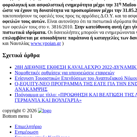
η
φορολογική και ασφαλιστική ενημερότητα μέχρι την 31
Μαΐου 
ώστε να έχουν τη δυνατότητα να προσκομίσουν μέχρι την 31.05
τακτοποιήσουν τις οφειλές τους προς τις αρμόδιες Δ.Ο.Υ. και τα ασφ
οφειλών τους αυτών.
Είναι αυτονόητο ότι τα πιστωτικά ιδρύματα θ
των οφειλών τους στο ν. 3816/2010.
Στην κατεύθυνση αυτή έχει γ
πιστωτικά ιδρύματα.
Οι δανειολήπτες μπορούν να ενημερώνονται
επιλαμβάνεται με οποιαδήποτε παράπονα ή καταγγελίες των δαν
και Ναυτιλίας
www.ypoian.gr
)
Σχετικά άρθρα
28Η ΔΙΕΘΝΗΣ ΕΚΘΕΣΗ KAVALAEXPO 2022-ΔΥΝΑΜΙ
Νομοθετικές ρυθμίσεις για υποχρεώσεις εταιρειών
Ενίσχυση Τουριστικών Επενδύσεων του Αναπτυξιακού Νόμο
Q-EQUITY-ΝΕΟ ΠΡΟΓΡΑΜΜΑ ΤΗΣ ΕΑΤΕ ΓΙΑ ΤΗΝ ΕΝ
ΑΝΑΚΑΜΨΗΣ
Πρόγραμμα με τίτλο: «ΠΡΟΩΘΗΣΗ ΚΑΙ ΒΕΛΤΙΩΣΗ ΤΗ
ΓΕΡΜΑΝΊΑ ΚΑΙ ΒΟΥΛΓΑΡΊΑ»
copyright © 2026
Bottom menu 1
Επιμελητήριο
Ενημέρωση