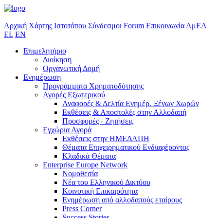
Αρχική
Χάρτης Ιστοτόπου
Σύνδεσμοι
Forum
Επικοινωνία
ΑμΕΑ
EL
EN
Επιμελητήριο
Διοίκηση
Οργανωτική Δομή
Ενημέρωση
Προγράμματα Χρηματοδότησης
Αγορές Εξωτερικού
Αναφορές & Δελτία Ενημέρ. Ξένων Χωρών
Εκθέσεις & Αποστολές στην Αλλοδαπή
Προσφορές - Ζητήσεις
Εγχώρια Αγορά
Εκθέσεις στην ΗΜΕΔΑΠΗ
Θέματα Επιχειρηματικού Ενδιαφέροντος
Κλαδικά Θέματα
Enterprise Europe Network
Νομοθεσία
Νέα του Ελληνικού Δικτύου
Κοινοτική Επικαιρότητα
Ενημέρωση από αλλοδαπούς εταίρους
Press Corner
Success Stories