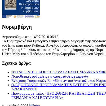
Νυρεμβέργη
Δημοσιεύθηκε στις 14/07/2010 06:13
Το Βιομηχανικό και Εμπορικό Επιμελητήριο Νυρεμβέργης γιόρτασε
του Επιμελητηρίου Καβάλας Άγγελος Τσατσούλης οι οποίοι παραβρ
την Πέμπτη 8 Ιουλίου, στο ιστορικό κτίριο της Δημαρχίας της Νυρ
Ulrich Maly και ο Πρόεδρος του Επιμελητηρίου κ. Dirk von Vopeli
Σχετικά άρθρα
28Η ΔΙΕΘΝΗΣ ΕΚΘΕΣΗ KAVALAEXPO 2022-ΔΥΝΑΜΙ
Νομοθετικές ρυθμίσεις για υποχρεώσεις εταιρειών
Ενίσχυση Τουριστικών Επενδύσεων του Αναπτυξιακού Νόμο
Q-EQUITY-ΝΕΟ ΠΡΟΓΡΑΜΜΑ ΤΗΣ ΕΑΤΕ ΓΙΑ ΤΗΝ ΕΝ
ΑΝΑΚΑΜΨΗΣ
Πρόγραμμα με τίτλο: «ΠΡΟΩΘΗΣΗ ΚΑΙ ΒΕΛΤΙΩΣΗ ΤΗ
ΓΕΡΜΑΝΊΑ ΚΑΙ ΒΟΥΛΓΑΡΊΑ»
copyright © 2026