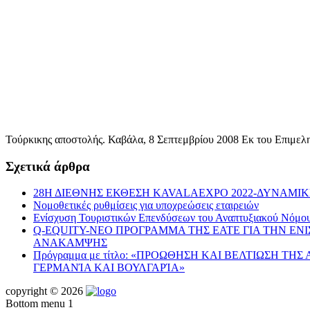
Τούρκικης αποστολής. Καβάλα, 8 Σεπτεμβρίου 2008 Εκ του Επιμε
Σχετικά άρθρα
28Η ΔΙΕΘΝΗΣ ΕΚΘΕΣΗ KAVALAEXPO 2022-ΔΥΝΑΜΙ
Νομοθετικές ρυθμίσεις για υποχρεώσεις εταιρειών
Ενίσχυση Τουριστικών Επενδύσεων του Αναπτυξιακού Νόμο
Q-EQUITY-ΝΕΟ ΠΡΟΓΡΑΜΜΑ ΤΗΣ ΕΑΤΕ ΓΙΑ ΤΗΝ ΕΝ
ΑΝΑΚΑΜΨΗΣ
Πρόγραμμα με τίτλο: «ΠΡΟΩΘΗΣΗ ΚΑΙ ΒΕΛΤΙΩΣΗ ΤΗ
ΓΕΡΜΑΝΊΑ ΚΑΙ ΒΟΥΛΓΑΡΊΑ»
copyright © 2026
Bottom menu 1