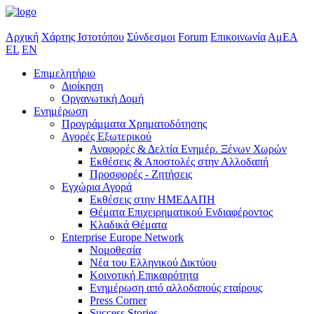
Αρχική
Χάρτης Ιστοτόπου
Σύνδεσμοι
Forum
Επικοινωνία
ΑμΕΑ
EL
EN
Επιμελητήριο
Διοίκηση
Οργανωτική Δομή
Ενημέρωση
Προγράμματα Χρηματοδότησης
Αγορές Εξωτερικού
Αναφορές & Δελτία Ενημέρ. Ξένων Χωρών
Εκθέσεις & Αποστολές στην Αλλοδαπή
Προσφορές - Ζητήσεις
Εγχώρια Αγορά
Εκθέσεις στην ΗΜΕΔΑΠΗ
Θέματα Επιχειρηματικού Ενδιαφέροντος
Κλαδικά Θέματα
Enterprise Europe Network
Νομοθεσία
Νέα του Ελληνικού Δικτύου
Κοινοτική Επικαιρότητα
Ενημέρωση από αλλοδαπούς εταίρους
Press Corner
Success Stories