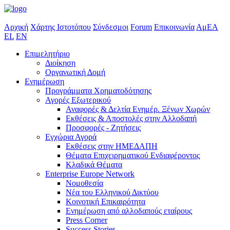
Αρχική
Χάρτης Ιστοτόπου
Σύνδεσμοι
Forum
Επικοινωνία
ΑμΕΑ
EL
EN
Επιμελητήριο
Διοίκηση
Οργανωτική Δομή
Ενημέρωση
Προγράμματα Χρηματοδότησης
Αγορές Εξωτερικού
Αναφορές & Δελτία Ενημέρ. Ξένων Χωρών
Εκθέσεις & Αποστολές στην Αλλοδαπή
Προσφορές - Ζητήσεις
Εγχώρια Αγορά
Εκθέσεις στην ΗΜΕΔΑΠΗ
Θέματα Επιχειρηματικού Ενδιαφέροντος
Κλαδικά Θέματα
Enterprise Europe Network
Νομοθεσία
Νέα του Ελληνικού Δικτύου
Κοινοτική Επικαιρότητα
Ενημέρωση από αλλοδαπούς εταίρους
Press Corner
Success Stories