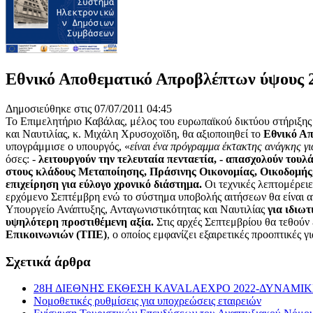
Εθνικό Αποθεματικό Απροβλέπτων ύψους 2
Δημοσιεύθηκε στις 07/07/2011 04:45
Το Επιμελητήριο Καβάλας, μέλος του ευρωπαϊκού δικτύου στήριξης
και Ναυτιλίας, κ. Μιχάλη Χρυσοχοϊδη, θα αξιοποιηθεί το
Εθνικό Απ
υπογράμμισε ο υπουργός, «
είναι ένα πρόγραμμα έκτακτης ανάγκης γι
όσες: -
λειτουργούν την τελευταία πενταετία,
- απασχολούν τουλά
στους κλάδους Μεταποίησης, Πράσινης Οικονομίας, Οικοδομής
επιχείρηση για εύλογο χρονικό διάστημα.
Οι τεχνικές λεπτομέρειε
ερχόμενο Σεπτέμβρη ενώ το σύστημα υποβολής αιτήσεων θα είναι ανο
Υπουργείο Ανάπτυξης, Ανταγωνιστικότητας και Ναυτιλίας
για ιδιωτ
υψηλότερη προστιθέμενη αξία.
Στις αρχές Σεπτεμβρίου θα τεθούν
Επικοινωνιών (ΤΠΕ)
, ο οποίος εμφανίζει εξαιρετικές προοπτικές
Σχετικά άρθρα
28Η ΔΙΕΘΝΗΣ ΕΚΘΕΣΗ KAVALAEXPO 2022-ΔΥΝΑΜΙ
Νομοθετικές ρυθμίσεις για υποχρεώσεις εταιρειών