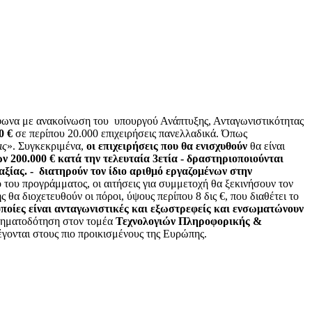
μφωνα με ανακοίνωση του υπουργού Ανάπτυξης, Ανταγωνιστικότητας
0 €
σε περίπου 20.000 επιχειρήσεις πανελλαδικά. Όπως
ις
». Συγκεκριμένα,
οι επιχειρήσεις που θα ενισχυθούν
θα είναι
ων 200.000 € κατά την τελευταία 3ετία
- δραστηριοποιούνται
αξίας.
- διατηρούν τον ίδιο αριθμό εργαζομένων στην
 του προγράμματος, οι αιτήσεις για συμμετοχή θα ξεκινήσουν τον
α διοχετευθούν οι πόροι, ύψους περίπου 8 δις €, που διαθέτει το
οποίες είναι ανταγωνιστικές και εξωστρεφείς και ενσωματώνουν
ρηματοδότηση στον τομέα
Τεχνολογιών Πληροφορικής &
λέγονται στους πιο προικισμένους της Ευρώπης.