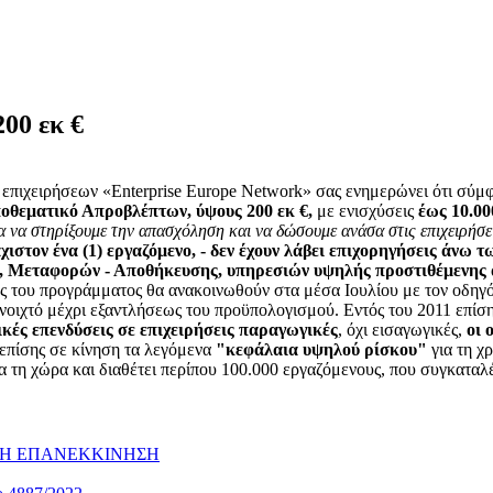
00 εκ €
 επιχειρήσεων «Enterprise Europe Network» σας ενημερώνει ότι σύ
οθεματικό Απροβλέπτων, ύψους 200 εκ €,
με ενισχύσεις
έως 10.00
α να στηρίξουμε την απασχόληση και να δώσουμε ανάσα στις επιχειρήσε
χιστον ένα (1) εργαζόμενο,
- δεν έχουν λάβει επιχορηγήσεις άνω τ
, Μεταφορών - Αποθήκευσης, υπηρεσιών υψηλής προστιθέμενης 
ς του προγράμματος θα ανακοινωθούν στα μέσα Ιουλίου με τον οδηγό
ιχτό μέχρι εξαντλήσεως του προϋπολογισμού. Εντός του 2011 επίσης θ
ικές επενδύσεις σε επιχειρήσεις παραγωγικές
, όχι εισαγωγικές,
οι 
 επίσης σε κίνηση τα λεγόμενα
"κεφάλαια υψηλού ρίσκου"
για τη χ
 για τη χώρα και διαθέτει περίπου 100.000 εργαζόμενους, που συγκατα
ΚΗ ΕΠΑΝΕΚΚΙΝΗΣΗ