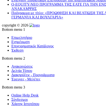
Ενίσχυση Τουριστικών Επενδύσεων του Αναπτυξιακού Νόμο
Q-EQUITY-ΝΕΟ ΠΡΟΓΡΑΜΜΑ ΤΗΣ ΕΑΤΕ ΓΙΑ ΤΗΝ ΕΝ
ΑΝΑΚΑΜΨΗΣ
Πρόγραμμα με τίτλο: «ΠΡΟΩΘΗΣΗ ΚΑΙ ΒΕΛΤΙΩΣΗ ΤΗ
ΓΕΡΜΑΝΊΑ ΚΑΙ ΒΟΥΛΓΑΡΊΑ»
copyright © 2026
Bottom menu 1
Επιμελητήριο
Ενημέρωση
Επιχειρηματικός Κατάλογος
Έκθεση
Bottom menu 2
Ανακοινώσεις
Δελτία Τύπου
Διακηρύξεις - Προγράμματα
Έρευνες - Μελέτες
Bottom menu 3
Online Help Desk
Σύνδεσμοι
Χάρτης Ιστοτόπου