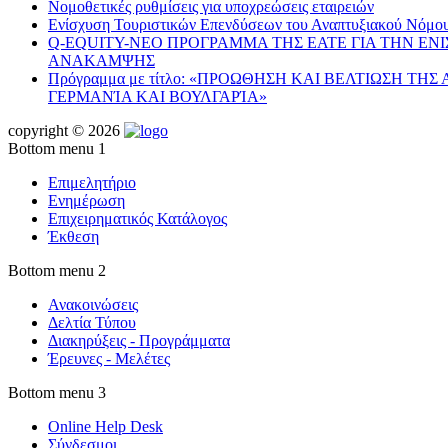
Νομοθετικές ρυθμίσεις για υποχρεώσεις εταιρειών
Ενίσχυση Τουριστικών Επενδύσεων του Αναπτυξιακού Νόμο
Q-EQUITY-ΝΕΟ ΠΡΟΓΡΑΜΜΑ ΤΗΣ ΕΑΤΕ ΓΙΑ ΤΗΝ ΕΝ
ΑΝΑΚΑΜΨΗΣ
Πρόγραμμα με τίτλο: «ΠΡΟΩΘΗΣΗ ΚΑΙ ΒΕΛΤΙΩΣΗ ΤΗ
ΓΕΡΜΑΝΊΑ ΚΑΙ ΒΟΥΛΓΑΡΊΑ»
copyright © 2026
Bottom menu 1
Επιμελητήριο
Ενημέρωση
Επιχειρηματικός Κατάλογος
Έκθεση
Bottom menu 2
Ανακοινώσεις
Δελτία Τύπου
Διακηρύξεις - Προγράμματα
Έρευνες - Μελέτες
Bottom menu 3
Online Help Desk
Σύνδεσμοι