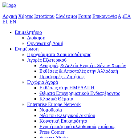
Αρχική
Χάρτης Ιστοτόπου
Σύνδεσμοι
Forum
Επικοινωνία
ΑμΕΑ
EL
EN
Επιμελητήριο
Διοίκηση
Οργανωτική Δομή
Ενημέρωση
Προγράμματα Χρηματοδότησης
Αγορές Εξωτερικού
Αναφορές & Δελτία Ενημέρ. Ξένων Χωρών
Εκθέσεις & Αποστολές στην Αλλοδαπή
Προσφορές - Ζητήσεις
Εγχώρια Αγορά
Εκθέσεις στην ΗΜΕΔΑΠΗ
Θέματα Επιχειρηματικού Ενδιαφέροντος
Κλαδικά Θέματα
Enterprise Europe Network
Νομοθεσία
Νέα του Ελληνικού Δικτύου
Κοινοτική Επικαιρότητα
Ενημέρωση από αλλοδαπούς εταίρους
Press Corner
Success Stories