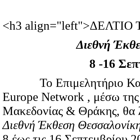
<h3 align="left">ΔΕΛΤΙ
Διεθνή Έκθ
8 -16 Σεπ
Το Επιμελητήριο Καβάλα
Europe Network , μέσω της
Μακεδονίας & Θράκης, θα λ
Διεθνή Έκθεση Θεσσαλονίκ
8 έως τις 16 Σεπτεμβρίου 2