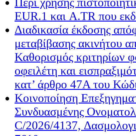
Περί χρήσης πιστοποιητ
EUR.1 και A.TR που εκδ
Διαδικασία έκδοσης από
μεταβίβασης ακινήτου απ
Καθορισμός κριτηρίων φ
οφειλέτη και εισπραξιμό
κατ’ άρθρο 47Α του Κώδ
Κοινοποίηση Επεξηγημα
Συνδυασμένης Ονοματολο
C/2026/4137, Δασμολογι