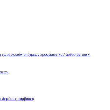
η χώρα λοιπών υπόχρεων προσώπων κατ’ άρθρο 62 του ν.
ήσεων
ι δημόσιες συμβάσεις