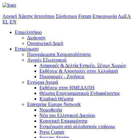
Αρχική
Χάρτης Ιστοτόπου
Σύνδεσμοι
Forum
Επικοινωνία
ΑμΕΑ
EL
EN
Επιμελητήριο
Διοίκηση
Οργανωτική Δομή
Ενημέρωση
Προγράμματα Χρηματοδότησης
Αγορές Εξωτερικού
Αναφορές & Δελτία Ενημέρ. Ξένων Χωρών
Εκθέσεις & Αποστολές στην Αλλοδαπή
Προσφορές - Ζητήσεις
Εγχώρια Αγορά
Εκθέσεις στην ΗΜΕΔΑΠΗ
Θέματα Επιχειρηματικού Ενδιαφέροντος
Κλαδικά Θέματα
Enterprise Europe Network
Νομοθεσία
Νέα του Ελληνικού Δικτύου
Κοινοτική Επικαιρότητα
Ενημέρωση από αλλοδαπούς εταίρους
Press Corner
Success Stories