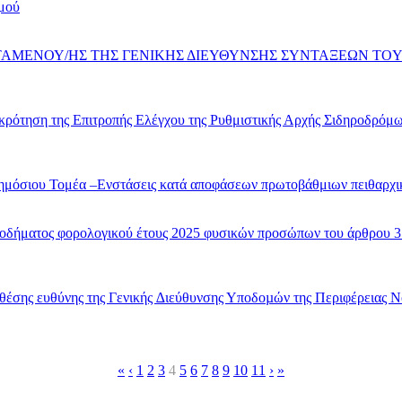
σμού
ΣΤΑΜΕΝΟΥ/ΗΣ ΤΗΣ ΓΕΝΙΚΗΣ ΔΙΕΥΘΥΝΣΗΣ ΣΥΝΤΑΞΕΩΝ ΤO
ης Επιτροπής Ελέγχου της Ρυθμιστικής Αρχής Σιδηροδρόμων (ΡΑ
ημόσιου Τομέα –Ενστάσεις κατά αποφάσεων πρωτοβάθμιων πειθαρχι
οδήματος φορολογικού έτους 2025 φυσικών προσώπων του άρθρου 3 
έσης ευθύνης της Γενικής ∆ιεύθυνσης Υποδοµών της Περιφέρειας Νο
«
‹
1
2
3
4
5
6
7
8
9
10
11
›
»